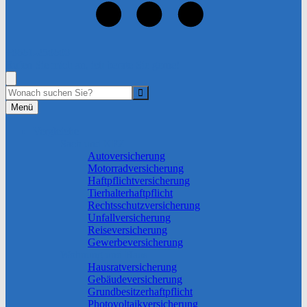
+0661-250600
Rufen Sie mich an, ich berate Sie gerne!
Suche
Menü
Vergleiche
Sach und KFZ
Autoversicherung
Motorradversicherung
Haftpflichtversicherung
Tierhalterhaftpflicht
Rechtsschutzversicherung
Unfallversicherung
Reiseversicherung
Gewerbeversicherung
Wohnung und Haus
Hausratversicherung
Gebäudeversicherung
Grundbesitzerhaftpflicht
Photovoltaikversicherung