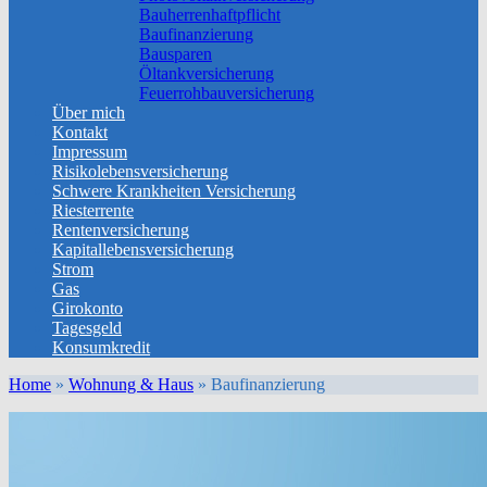
Bauherrenhaftpflicht
Baufinanzierung
Bausparen
Öltankversicherung
Feuerrohbauversicherung
Über mich
Kontakt
Impressum
Risikolebensversicherung
Schwere Krankheiten Versicherung
Riesterrente
Rentenversicherung
Kapitallebensversicherung
Strom
Gas
Girokonto
Tagesgeld
Konsumkredit
Home
»
Wohnung & Haus
»
Baufinanzierung