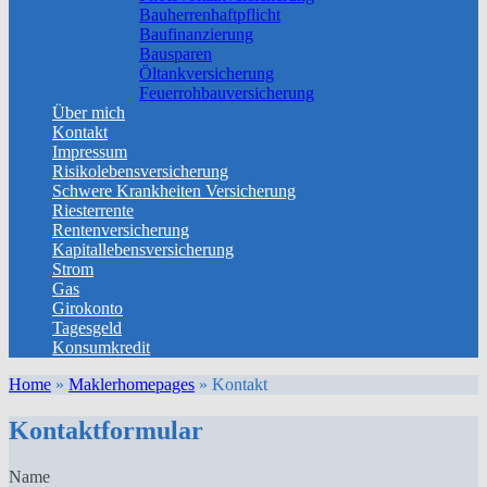
Bauherrenhaftpflicht
Baufinanzierung
Bausparen
Öltankversicherung
Feuerrohbauversicherung
Über mich
Kontakt
Impressum
Risikolebensversicherung
Schwere Krankheiten Versicherung
Riesterrente
Rentenversicherung
Kapitallebensversicherung
Strom
Gas
Girokonto
Tagesgeld
Konsumkredit
Home
»
Maklerhomepages
»
Kontakt
Kontaktformular
Name