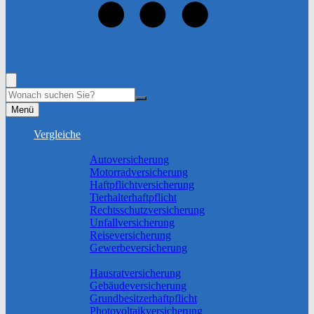
+0661-250600
Rufen Sie mich an, ich berate Sie gerne!
Suche
Menü
Vergleiche
Sach und KFZ
Autoversicherung
Motorradversicherung
Haftpflichtversicherung
Tierhalterhaftpflicht
Rechtsschutzversicherung
Unfallversicherung
Reiseversicherung
Gewerbeversicherung
Wohnung und Haus
Hausratversicherung
Gebäudeversicherung
Grundbesitzerhaftpflicht
Photovoltaikversicherung