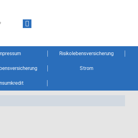
+0661-250600
Rufen Sie mich an, ich berate Sie gerne!
mpressum
Risikolebensversicherung
ebensversicherung
Strom
nsumkredit